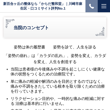
新百合ヶ丘の整体なら「からだ整和堂」｜川崎市麻
生区・口コミサイト評判No.1
当院のコンセプト
姿勢
は体の履歴書 姿勢を診て、人生を診る
「姿勢の崩れ」は「カラダの乱れ」、姿勢を変え、カラダ
を変え、人生を創造する
当院
は患者様の今後痛みや不調を
起こしにくい健康な
体の状態をつくるための
治療院
です。
単
に痛みの軽減や解消のみを目的とするのではなく、
痛みや不調をきたしている根本を取り除くための治療
を行っていきます。
リラクゼーション
目的や、一時的な痛みの軽減に対す
る 治療は基本的に
行いません。