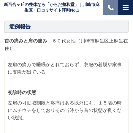
新百合ヶ丘の整体なら「からだ整和堂」｜川崎市麻
生区・口コミサイト評判No.1
症例報告
首の痛みと肩の痛み
６０代女性（川崎市麻生区上麻生在
住）
左肩の痛みで睡眠がとれておらず、衣服の着脱や家事
に支障が出ている
初診時の状態
左肩の可動域制限と疼痛はある以外にも、１５歳の時
にムチウチをしておりその当時から首の状態が良くな
い状態。